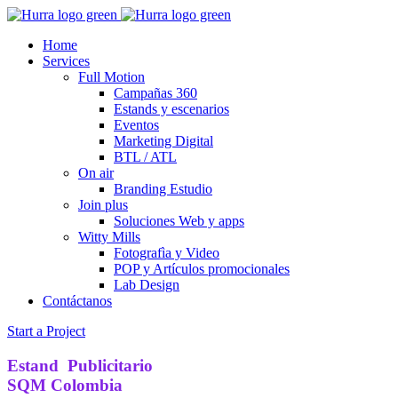
Home
Services
Full Motion
Campañas 360
Estands y escenarios
Eventos
Marketing Digital
BTL / ATL
On air
Branding Estudio
Join plus
Soluciones Web y apps
Witty Mills
Fotografìa y Video
POP y Artículos promocionales
Lab Design
Contáctanos
Start a Project
Estand Publicitario
SQM Colombia