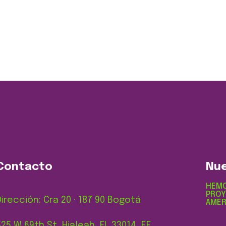
Contacto
Nue
HEMO
PROY
Dirección: Cra 20 · 187 90 Bogotá
ÁMER
525 W 69th St, Hialeah, FL 33014, EE.