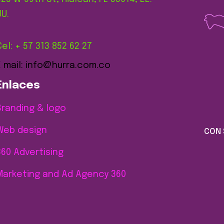
UU.
Cel: + 57 313 852 62 27
E mail: info@hurra.com.co
Enlaces
Branding & logo
Web design
CON 
360 Advertising
Marketing and Ad Agency 360