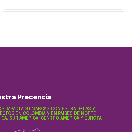
stra Precencia
S IMPACTADO MARCAS CON ESTRATEGIAS Y
ECTOS EN COLOMBIA Y EN PAISES DE NORTE
ICA, SUR ÁMERICA, CENTRO ÁMERICA Y EUROPA