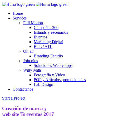
Home
Services
Full Motion
Campañas 360
Estands y escenarios
Eventos
Marketing Digital
BTL / ATL
On air
Branding Estudio
Join plus
Soluciones Web y apps
Witty Mills
Fotografìa y Video
POP y Artículos promocionales
Lab Design
Contáctanos
Start a Project
Creación de marca y
web site Ts eventos 2017